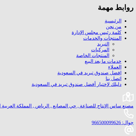
روابط مهمة
الرئيسية
من نحن
كلمة رئيس مجلس الإدارة
المنتجات والخدمات
التبريد
المركبات
المنتجات الخاصة
خدمات ما بعد البيع
العملاء
افضل صندوق تبريد في السعودية
اتصل بنا
دليلك لإختيار أفضل صندوق تبريد في السعودية
مصنع ساس الإنتاج للصناعة , حي المصانع , الرياض , المملكة العربية 
جوال:
966500099626